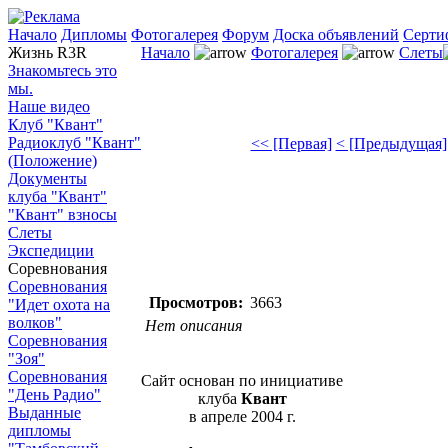
Начало
Дипломы
Фотогалерея
Форум
Доска объявлений
Серти
Жизнь R3R
Начало
Фотогалерея
Слеты
Знакомьтесь это
мы.
Наше видео
Клуб "Квант"
Радиоклуб "Квант"
<< [Первая]
< [Предыдущая]
(Положение)
Документы
клуба "Квант"
"Квант" взносы
Слеты
Экспедиции
Соревнования
Соревнования
Просмотров:
3663
"Идет охота на
волков"
Нет описания
Соревнования
"Зоя"
Соревнования
Сайт основан по инициативе
"День Радио"
клуба
Квант
Выданные
в апреле 2004 г.
дипломы