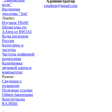
"Тамбовский
Администратор
волк"
xgudron@gmail.com
Выданные
дипломы "Зоя"
Ликбез
Изучаем TR4W
Шпаргалка по
AAtest от RW3AI
Коды регионов
России
Категории и
частоты
Частоты цифровой
радиосвязи
Калибровка
звуковой карты в
компьютере
Разное
Сведения о
позывном
Полезные ссылки
Обмен баннерами
Конструкции
RA3RBE