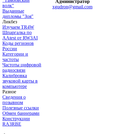
"Тамбовский
Администратор
волк"
xgudron@gmail.com
Выданные
дипломы "Зоя"
Ликбез
Изучаем TR4W
Шпаргалка по
AAtest от RW3AI
Коды регионов
России
Категории и
частоты
Частоты цифровой
радиосвязи
Калибровка
звуковой карты в
компьютере
Разное
Сведения о
позывном
Полезные ссылки
Обмен баннерами
Конструкции
RA3RBE