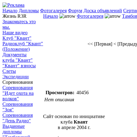
Начало
Дипломы
Фотогалерея
Форум
Доска объявлений
Серти
Жизнь R3R
Начало
Фотогалерея
Тамбов
Знакомьтесь это
мы.
Наше видео
Клуб "Квант"
Радиоклуб "Квант"
<< [Первая]
< [Предыд
(Положение)
Документы
клуба "Квант"
"Квант" взносы
Слеты
Экспедиции
Соревнования
Соревнования
Просмотров:
40456
"Идет охота на
волков"
Нет описания
Соревнования
"Зоя"
Соревнования
Сайт основан по инициативе
"День Радио"
клуба
Квант
Выданные
в апреле 2004 г.
дипломы