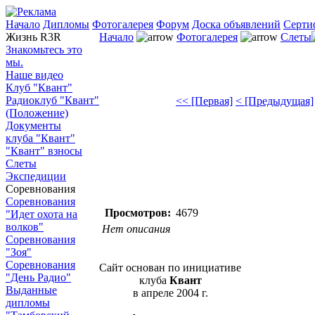
Начало
Дипломы
Фотогалерея
Форум
Доска объявлений
Серти
Жизнь R3R
Начало
Фотогалерея
Слеты
Знакомьтесь это
мы.
Наше видео
Клуб "Квант"
Радиоклуб "Квант"
<< [Первая]
< [Предыдущая]
(Положение)
Документы
клуба "Квант"
"Квант" взносы
Слеты
Экспедиции
Соревнования
Соревнования
Просмотров:
4679
"Идет охота на
волков"
Нет описания
Соревнования
"Зоя"
Соревнования
Сайт основан по инициативе
"День Радио"
клуба
Квант
Выданные
в апреле 2004 г.
дипломы