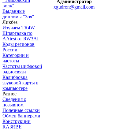
"Тамбовский
Администратор
волк"
xgudron@gmail.com
Выданные
дипломы "Зоя"
Ликбез
Изучаем TR4W
Шпаргалка по
AAtest от RW3AI
Коды регионов
России
Категории и
частоты
Частоты цифровой
радиосвязи
Калибровка
звуковой карты в
компьютере
Разное
Сведения о
позывном
Полезные ссылки
Обмен баннерами
Конструкции
RA3RBE