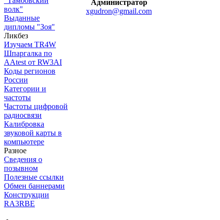
"Тамбовский
Администратор
волк"
xgudron@gmail.com
Выданные
дипломы "Зоя"
Ликбез
Изучаем TR4W
Шпаргалка по
AAtest от RW3AI
Коды регионов
России
Категории и
частоты
Частоты цифровой
радиосвязи
Калибровка
звуковой карты в
компьютере
Разное
Сведения о
позывном
Полезные ссылки
Обмен баннерами
Конструкции
RA3RBE