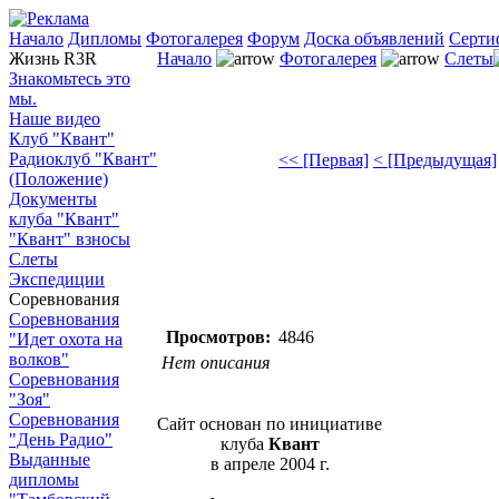
Начало
Дипломы
Фотогалерея
Форум
Доска объявлений
Серти
Жизнь R3R
Начало
Фотогалерея
Слеты
Знакомьтесь это
мы.
Наше видео
Клуб "Квант"
Радиоклуб "Квант"
<< [Первая]
< [Предыдущая]
(Положение)
Документы
клуба "Квант"
"Квант" взносы
Слеты
Экспедиции
Соревнования
Соревнования
Просмотров:
4846
"Идет охота на
волков"
Нет описания
Соревнования
"Зоя"
Соревнования
Сайт основан по инициативе
"День Радио"
клуба
Квант
Выданные
в апреле 2004 г.
дипломы