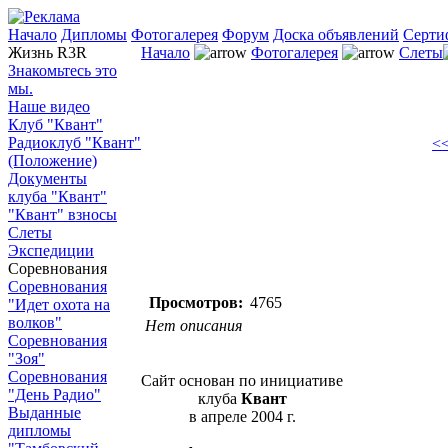
Начало
Дипломы
Фотогалерея
Форум
Доска объявлений
Серти
Жизнь R3R
Начало
Фотогалерея
Слеты
Знакомьтесь это
мы.
Наше видео
Клуб "Квант"
Радиоклуб "Квант"
<<
(Положение)
Документы
клуба "Квант"
"Квант" взносы
Слеты
Экспедиции
Соревнования
Соревнования
Просмотров:
4765
"Идет охота на
волков"
Нет описания
Соревнования
"Зоя"
Соревнования
Сайт основан по инициативе
"День Радио"
клуба
Квант
Выданные
в апреле 2004 г.
дипломы