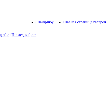
Слайд-шоу
Главная страница галереи
ая] >
[Последняя] >>