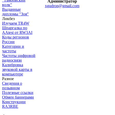
"Тамбовский
Администратор
волк"
xgudron@gmail.com
Выданные
дипломы "Зоя"
Ликбез
Изучаем TR4W
Шпаргалка по
AAtest от RW3AI
Коды регионов
России
Категории и
частоты
Частоты цифровой
радиосвязи
Калибровка
звуковой карты в
компьютере
Разное
Сведения о
позывном
Полезные ссылки
Обмен баннерами
Конструкции
RA3RBE