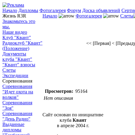
Начало
Дипломы
Фотогалерея
Форум
Доска объявлений
Серти
Жизнь R3R
Начало
Фотогалерея
Слеты
Знакомьтесь это
мы.
Наше видео
Клуб "Квант"
Радиоклуб "Квант"
<< [Первая]
< [Предыд
(Положение)
Документы
клуба "Квант"
"Квант" взносы
Слеты
Экспедиции
Соревнования
Соревнования
Просмотров:
95164
"Идет охота на
волков"
Нет описания
Соревнования
"Зоя"
Соревнования
Сайт основан по инициативе
"День Радио"
клуба
Квант
Выданные
в апреле 2004 г.
дипломы