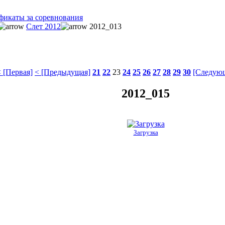
фикаты за соревнования
Слет 2012
2012_013
 [Первая]
< [Предыдущая]
21
22
23
24
25
26
27
28
29
30
[Следующ
2012_015
Загрузка