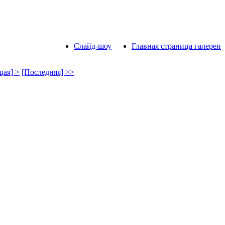
Слайд-шоу
Главная страница галереи
ая] >
[Последняя] >>