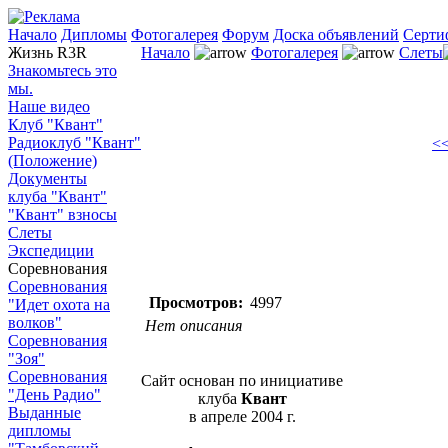
Начало
Дипломы
Фотогалерея
Форум
Доска объявлений
Серти
Жизнь R3R
Начало
Фотогалерея
Слеты
Знакомьтесь это
мы.
Наше видео
Клуб "Квант"
Радиоклуб "Квант"
<<
(Положение)
Документы
клуба "Квант"
"Квант" взносы
Слеты
Экспедиции
Соревнования
Соревнования
Просмотров:
4997
"Идет охота на
волков"
Нет описания
Соревнования
"Зоя"
Соревнования
Сайт основан по инициативе
"День Радио"
клуба
Квант
Выданные
в апреле 2004 г.
дипломы