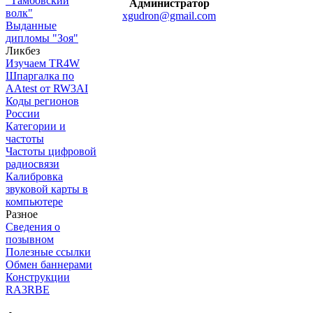
"Тамбовский
Администратор
волк"
xgudron@gmail.com
Выданные
дипломы "Зоя"
Ликбез
Изучаем TR4W
Шпаргалка по
AAtest от RW3AI
Коды регионов
России
Категории и
частоты
Частоты цифровой
радиосвязи
Калибровка
звуковой карты в
компьютере
Разное
Сведения о
позывном
Полезные ссылки
Обмен баннерами
Конструкции
RA3RBE