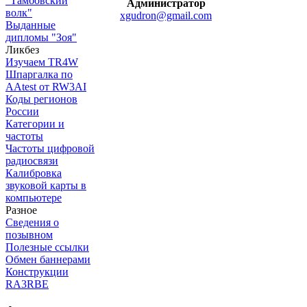
"Тамбовский
Администратор
волк"
xgudron@gmail.com
Выданные
дипломы "Зоя"
Ликбез
Изучаем TR4W
Шпаргалка по
AAtest от RW3AI
Коды регионов
России
Категории и
частоты
Частоты цифровой
радиосвязи
Калибровка
звуковой карты в
компьютере
Разное
Сведения о
позывном
Полезные ссылки
Обмен баннерами
Конструкции
RA3RBE