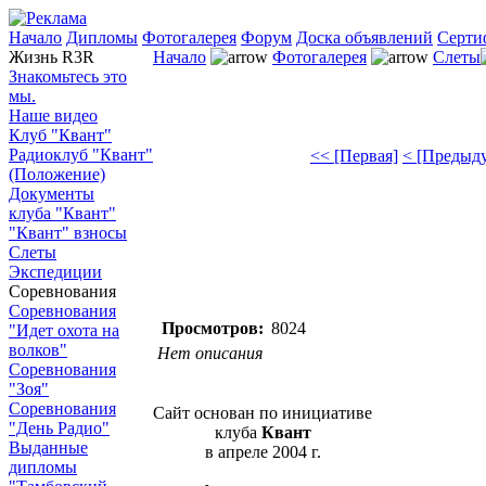
Начало
Дипломы
Фотогалерея
Форум
Доска объявлений
Серти
Жизнь R3R
Начало
Фотогалерея
Слеты
Знакомьтесь это
мы.
Наше видео
Клуб "Квант"
Радиоклуб "Квант"
<< [Первая]
< [Предыд
(Положение)
Документы
клуба "Квант"
"Квант" взносы
Слеты
Экспедиции
Соревнования
Соревнования
Просмотров:
8024
"Идет охота на
волков"
Нет описания
Соревнования
"Зоя"
Соревнования
Сайт основан по инициативе
"День Радио"
клуба
Квант
Выданные
в апреле 2004 г.
дипломы