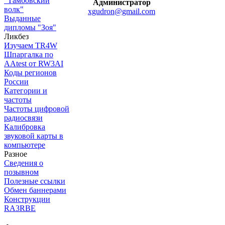
"Тамбовский
Администратор
волк"
xgudron@gmail.com
Выданные
дипломы "Зоя"
Ликбез
Изучаем TR4W
Шпаргалка по
AAtest от RW3AI
Коды регионов
России
Категории и
частоты
Частоты цифровой
радиосвязи
Калибровка
звуковой карты в
компьютере
Разное
Сведения о
позывном
Полезные ссылки
Обмен баннерами
Конструкции
RA3RBE