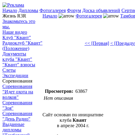
Начало
Дипломы
Фотогалерея
Форум
Доска объявлений
Серти
Жизнь R3R
Начало
Фотогалерея
Тамбов
Знакомьтесь это
мы.
Наше видео
Клуб "Квант"
Радиоклуб "Квант"
<< [Первая]
< [Предыду
(Положение)
Документы
клуба "Квант"
"Квант" взносы
Слеты
Экспедиции
Соревнования
Соревнования
Просмотров:
63867
"Идет охота на
волков"
Нет описания
Соревнования
"Зоя"
Соревнования
Сайт основан по инициативе
"День Радио"
клуба
Квант
Выданные
в апреле 2004 г.
дипломы