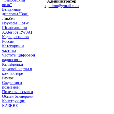
"Тамбовский
Администратор
волк"
xgudron@gmail.com
Выданные
дипломы "Зоя"
Ликбез
Изучаем TR4W
Шпаргалка по
AAtest от RW3AI
Коды регионов
России
Категории и
частоты
Частоты цифровой
радиосвязи
Калибровка
звуковой карты в
компьютере
Разное
Сведения о
позывном
Полезные ссылки
Обмен баннерами
Конструкции
RA3RBE