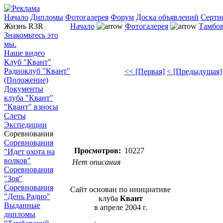
Начало
Дипломы
Фотогалерея
Форум
Доска объявлений
Серти
Жизнь R3R
Начало
Фотогалерея
Тамбов
Знакомьтесь это
мы.
Наше видео
Клуб "Квант"
Радиоклуб "Квант"
<< [Первая]
< [Предыдущая]
(Положение)
Документы
клуба "Квант"
"Квант" взносы
Слеты
Экспедиции
Соревнования
Соревнования
Просмотров:
10227
"Идет охота на
волков"
Нет описания
Соревнования
"Зоя"
Соревнования
Сайт основан по инициативе
"День Радио"
клуба
Квант
Выданные
в апреле 2004 г.
дипломы