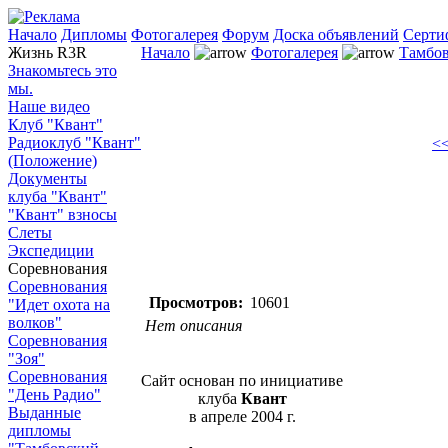
Начало
Дипломы
Фотогалерея
Форум
Доска объявлений
Серти
Жизнь R3R
Начало
Фотогалерея
Тамбов
Знакомьтесь это
мы.
Наше видео
Клуб "Квант"
Радиоклуб "Квант"
<<
(Положение)
Документы
клуба "Квант"
"Квант" взносы
Слеты
Экспедиции
Соревнования
Соревнования
Просмотров:
10601
"Идет охота на
волков"
Нет описания
Соревнования
"Зоя"
Соревнования
Сайт основан по инициативе
"День Радио"
клуба
Квант
Выданные
в апреле 2004 г.
дипломы