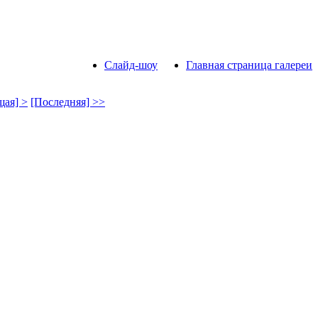
Слайд-шоу
Главная страница галереи
ая] >
[Последняя] >>