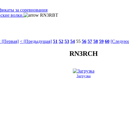
фикаты за соревнования
ские волки.
RN3RBT
 [Первая]
< [Предыдущая]
51
52
53
54
55
56
57
58
59
60
[Следующ
RN3RCH
Загрузка