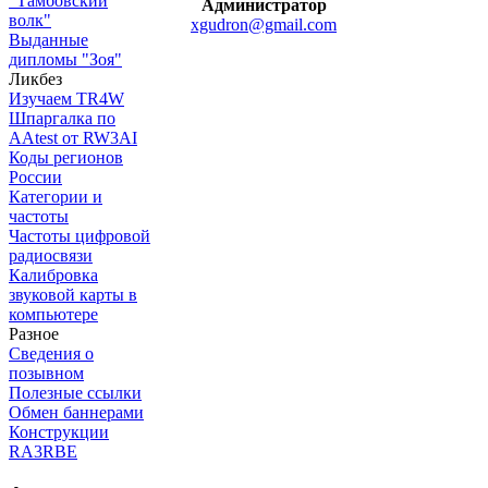
"Тамбовский
Администратор
волк"
xgudron@gmail.com
Выданные
дипломы "Зоя"
Ликбез
Изучаем TR4W
Шпаргалка по
AAtest от RW3AI
Коды регионов
России
Категории и
частоты
Частоты цифровой
радиосвязи
Калибровка
звуковой карты в
компьютере
Разное
Сведения о
позывном
Полезные ссылки
Обмен баннерами
Конструкции
RA3RBE