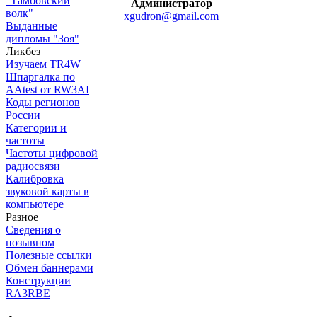
"Тамбовский
Администратор
волк"
xgudron@gmail.com
Выданные
дипломы "Зоя"
Ликбез
Изучаем TR4W
Шпаргалка по
AAtest от RW3AI
Коды регионов
России
Категории и
частоты
Частоты цифровой
радиосвязи
Калибровка
звуковой карты в
компьютере
Разное
Сведения о
позывном
Полезные ссылки
Обмен баннерами
Конструкции
RA3RBE