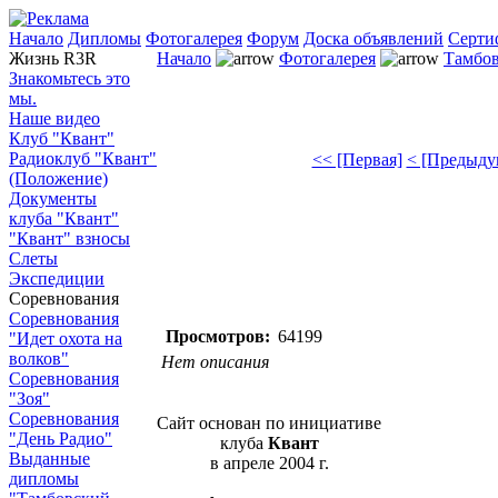
Начало
Дипломы
Фотогалерея
Форум
Доска объявлений
Серти
Жизнь R3R
Начало
Фотогалерея
Тамбов
Знакомьтесь это
мы.
Наше видео
Клуб "Квант"
Радиоклуб "Квант"
<< [Первая]
< [Предыду
(Положение)
Документы
клуба "Квант"
"Квант" взносы
Слеты
Экспедиции
Соревнования
Соревнования
Просмотров:
64199
"Идет охота на
волков"
Нет описания
Соревнования
"Зоя"
Соревнования
Сайт основан по инициативе
"День Радио"
клуба
Квант
Выданные
в апреле 2004 г.
дипломы