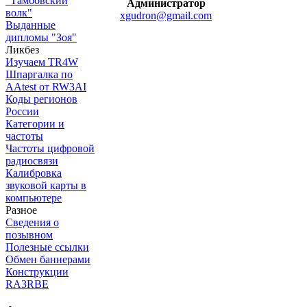
"Тамбовский
Администратор
волк"
xgudron@gmail.com
Выданные
дипломы "Зоя"
Ликбез
Изучаем TR4W
Шпаргалка по
AAtest от RW3AI
Коды регионов
России
Категории и
частоты
Частоты цифровой
радиосвязи
Калибровка
звуковой карты в
компьютере
Разное
Сведения о
позывном
Полезные ссылки
Обмен баннерами
Конструкции
RA3RBE