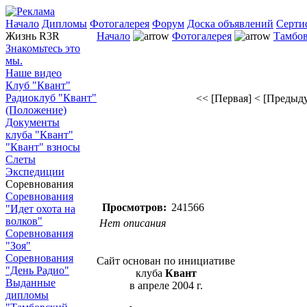
Начало
Дипломы
Фотогалерея
Форум
Доска объявлений
Серти
Жизнь R3R
Начало
Фотогалерея
Тамбов
Знакомьтесь это
мы.
Наше видео
Клуб "Квант"
Радиоклуб "Квант"
<< [Первая]
< [Предыд
(Положение)
Документы
клуба "Квант"
"Квант" взносы
Слеты
Экспедиции
Соревнования
Соревнования
Просмотров:
241566
"Идет охота на
волков"
Нет описания
Соревнования
"Зоя"
Соревнования
Сайт основан по инициативе
"День Радио"
клуба
Квант
Выданные
в апреле 2004 г.
дипломы