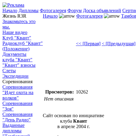
Начало
Дипломы
Фотогалерея
Форум
Доска объявлений
Серти
Жизнь R3R
Начало
Фотогалерея
Тамбов
Знакомьтесь это
мы.
Наше видео
Клуб "Квант"
Радиоклуб "Квант"
<< [Первая]
< [Предыдущая]
(Положение)
Документы
клуба "Квант"
"Квант" взносы
Слеты
Экспедиции
Соревнования
Соревнования
Просмотров:
10262
"Идет охота на
волков"
Нет описания
Соревнования
"Зоя"
Соревнования
Сайт основан по инициативе
"День Радио"
клуба
Квант
Выданные
в апреле 2004 г.
дипломы