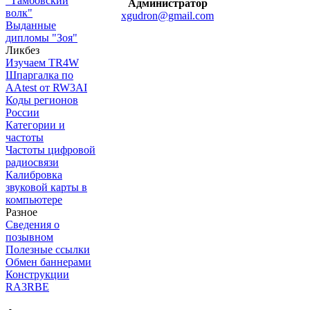
"Тамбовский
Администратор
волк"
xgudron@gmail.com
Выданные
дипломы "Зоя"
Ликбез
Изучаем TR4W
Шпаргалка по
AAtest от RW3AI
Коды регионов
России
Категории и
частоты
Частоты цифровой
радиосвязи
Калибровка
звуковой карты в
компьютере
Разное
Сведения о
позывном
Полезные ссылки
Обмен баннерами
Конструкции
RA3RBE