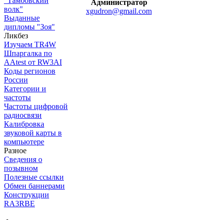
"Тамбовский
Администратор
волк"
xgudron@gmail.com
Выданные
дипломы "Зоя"
Ликбез
Изучаем TR4W
Шпаргалка по
AAtest от RW3AI
Коды регионов
России
Категории и
частоты
Частоты цифровой
радиосвязи
Калибровка
звуковой карты в
компьютере
Разное
Сведения о
позывном
Полезные ссылки
Обмен баннерами
Конструкции
RA3RBE