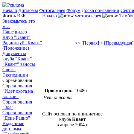
Начало
Дипломы
Фотогалерея
Форум
Доска объявлений
Серти
Жизнь R3R
Начало
Фотогалерея
Тамбов
Знакомьтесь это
мы.
Наше видео
Клуб "Квант"
Радиоклуб "Квант"
<< [Первая]
< [Предыдущая]
(Положение)
Документы
клуба "Квант"
"Квант" взносы
Слеты
Экспедиции
Соревнования
Соревнования
Просмотров:
10486
"Идет охота на
волков"
Нет описания
Соревнования
"Зоя"
Соревнования
Сайт основан по инициативе
"День Радио"
клуба
Квант
Выданные
в апреле 2004 г.
дипломы