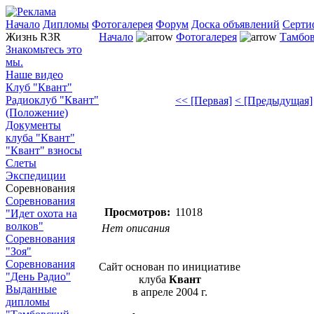
Начало
Дипломы
Фотогалерея
Форум
Доска объявлений
Серти
Жизнь R3R
Начало
Фотогалерея
Тамбов
Знакомьтесь это
мы.
Наше видео
Клуб "Квант"
Радиоклуб "Квант"
<< [Первая]
< [Предыдущая]
(Положение)
Документы
клуба "Квант"
"Квант" взносы
Слеты
Экспедиции
Соревнования
Соревнования
Просмотров:
11018
"Идет охота на
волков"
Нет описания
Соревнования
"Зоя"
Соревнования
Сайт основан по инициативе
"День Радио"
клуба
Квант
Выданные
в апреле 2004 г.
дипломы