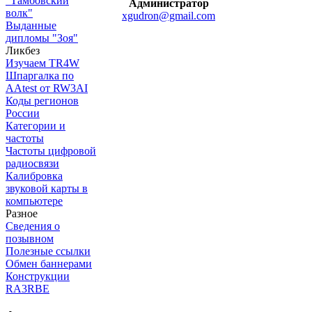
"Тамбовский
Администратор
волк"
xgudron@gmail.com
Выданные
дипломы "Зоя"
Ликбез
Изучаем TR4W
Шпаргалка по
AAtest от RW3AI
Коды регионов
России
Категории и
частоты
Частоты цифровой
радиосвязи
Калибровка
звуковой карты в
компьютере
Разное
Сведения о
позывном
Полезные ссылки
Обмен баннерами
Конструкции
RA3RBE