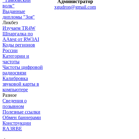
"Тамбовский
Администратор
волк"
xgudron@gmail.com
Выданные
дипломы "Зоя"
Ликбез
Изучаем TR4W
Шпаргалка по
AAtest от RW3AI
Коды регионов
России
Категории и
частоты
Частоты цифровой
радиосвязи
Калибровка
звуковой карты в
компьютере
Разное
Сведения о
позывном
Полезные ссылки
Обмен баннерами
Конструкции
RA3RBE