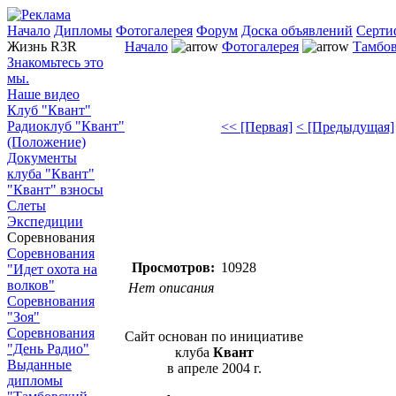
Начало
Дипломы
Фотогалерея
Форум
Доска объявлений
Серти
Жизнь R3R
Начало
Фотогалерея
Тамбов
Знакомьтесь это
мы.
Наше видео
Клуб "Квант"
Радиоклуб "Квант"
<< [Первая]
< [Предыдущая]
(Положение)
Документы
клуба "Квант"
"Квант" взносы
Слеты
Экспедиции
Соревнования
Соревнования
Просмотров:
10928
"Идет охота на
волков"
Нет описания
Соревнования
"Зоя"
Соревнования
Сайт основан по инициативе
"День Радио"
клуба
Квант
Выданные
в апреле 2004 г.
дипломы