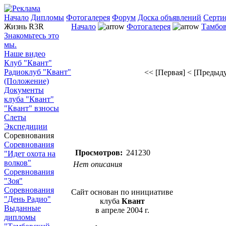
Начало
Дипломы
Фотогалерея
Форум
Доска объявлений
Серти
Жизнь R3R
Начало
Фотогалерея
Тамбов
Знакомьтесь это
мы.
Наше видео
Клуб "Квант"
Радиоклуб "Квант"
<< [Первая]
< [Предыд
(Положение)
Документы
клуба "Квант"
"Квант" взносы
Слеты
Экспедиции
Соревнования
Соревнования
Просмотров:
241230
"Идет охота на
волков"
Нет описания
Соревнования
"Зоя"
Соревнования
Сайт основан по инициативе
"День Радио"
клуба
Квант
Выданные
в апреле 2004 г.
дипломы