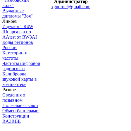
"Тамбовский
Администратор
волк"
xgudron@gmail.com
Выданные
дипломы "Зоя"
Ликбез
Изучаем TR4W
Шпаргалка по
AAtest от RW3AI
Коды регионов
России
Категории и
частоты
Частоты цифровой
радиосвязи
Калибровка
звуковой карты в
компьютере
Разное
Сведения о
позывном
Полезные ссылки
Обмен баннерами
Конструкции
RA3RBE