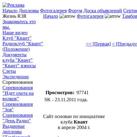
Начало
Дипломы
Фотогалерея
Форум
Доска объявлений
Серти
Жизнь R3R
Начало
Фотогалерея
Тамбов
Знакомьтесь это
мы.
Наше видео
Клуб "Квант"
Радиоклуб "Квант"
<< [Первая]
< [Предыду
(Положение)
Документы
клуба "Квант"
"Квант" взносы
Слеты
Экспедиции
Соревнования
Соревнования
Просмотров:
97741
"Идет охота на
волков"
SK - 23.11.2011 года.
Соревнования
"Зоя"
Соревнования
Сайт основан по инициативе
"День Радио"
клуба
Квант
Выданные
в апреле 2004 г.
дипломы