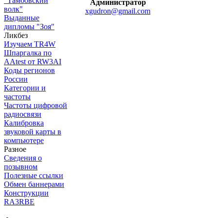
"Тамбовский
Администратор
волк"
xgudron@gmail.com
Выданные
дипломы "Зоя"
Ликбез
Изучаем TR4W
Шпаргалка по
AAtest от RW3AI
Коды регионов
России
Категории и
частоты
Частоты цифровой
радиосвязи
Калибровка
звуковой карты в
компьютере
Разное
Сведения о
позывном
Полезные ссылки
Обмен баннерами
Конструкции
RA3RBE