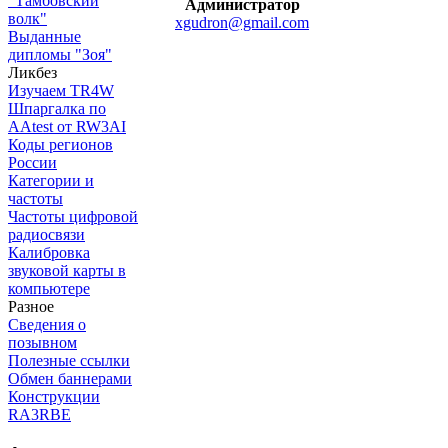
"Тамбовский
Администратор
волк"
xgudron@gmail.com
Выданные
дипломы "Зоя"
Ликбез
Изучаем TR4W
Шпаргалка по
AAtest от RW3AI
Коды регионов
России
Категории и
частоты
Частоты цифровой
радиосвязи
Калибровка
звуковой карты в
компьютере
Разное
Сведения о
позывном
Полезные ссылки
Обмен баннерами
Конструкции
RA3RBE