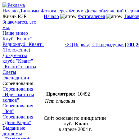
Начало
Дипломы
Фотогалерея
Форум
Доска объявлений
Серти
Жизнь R3R
Начало
Фотогалерея
Тамбов
Знакомьтесь это
мы.
Наше видео
Клуб "Квант"
Радиоклуб "Квант"
<< [Первая]
< [Предыдущая]
201
2
(Положение)
Документы
клуба "Квант"
"Квант" взносы
Слеты
Экспедиции
Соревнования
Соревнования
Просмотров:
10492
"Идет охота на
волков"
Нет описания
Соревнования
"Зоя"
Соревнования
Сайт основан по инициативе
"День Радио"
клуба
Квант
Выданные
в апреле 2004 г.
дипломы