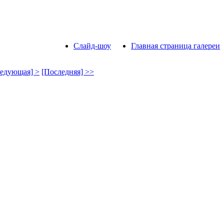
Слайд-шоу
Главная страница галереи
едующая] >
[Последняя] >>