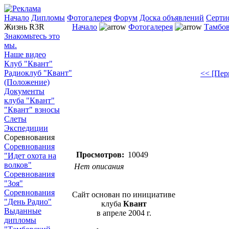
Начало
Дипломы
Фотогалерея
Форум
Доска объявлений
Серти
Жизнь R3R
Начало
Фотогалерея
Тамбов
Знакомьтесь это
мы.
Наше видео
Клуб "Квант"
Радиоклуб "Квант"
<< [Пер
(Положение)
Документы
клуба "Квант"
"Квант" взносы
Слеты
Экспедиции
Соревнования
Соревнования
Просмотров:
10049
"Идет охота на
волков"
Нет описания
Соревнования
"Зоя"
Соревнования
Сайт основан по инициативе
"День Радио"
клуба
Квант
Выданные
в апреле 2004 г.
дипломы