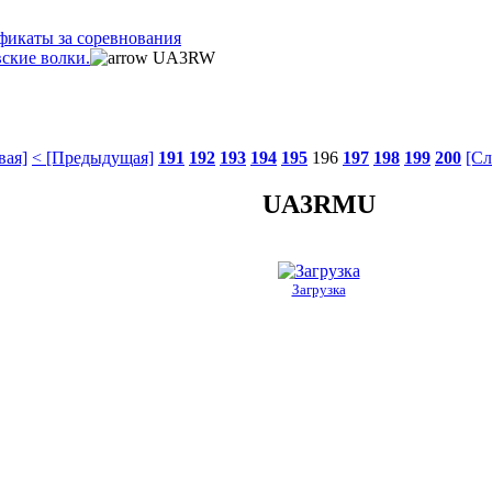
фикаты за соревнования
ские волки.
UA3RW
вая]
< [Предыдущая]
191
192
193
194
195
196
197
198
199
200
[Сл
UA3RMU
Загрузка