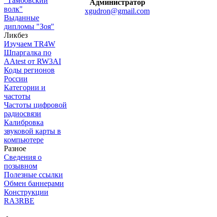
"Тамбовский
Администратор
волк"
xgudron@gmail.com
Выданные
дипломы "Зоя"
Ликбез
Изучаем TR4W
Шпаргалка по
AAtest от RW3AI
Коды регионов
России
Категории и
частоты
Частоты цифровой
радиосвязи
Калибровка
звуковой карты в
компьютере
Разное
Сведения о
позывном
Полезные ссылки
Обмен баннерами
Конструкции
RA3RBE