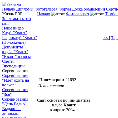
Начало
Дипломы
Фотогалерея
Форум
Доска объявлений
Серти
Жизнь R3R
Начало
Фотогалерея
Тамбов
Знакомьтесь это
мы.
Наше видео
Клуб "Квант"
Радиоклуб "Квант"
<< [Пер
(Положение)
Документы
клуба "Квант"
"Квант" взносы
Слеты
Экспедиции
Соревнования
Соревнования
Просмотров:
11692
"Идет охота на
волков"
Нет описания
Соревнования
"Зоя"
Соревнования
Сайт основан по инициативе
"День Радио"
клуба
Квант
Выданные
в апреле 2004 г.
дипломы