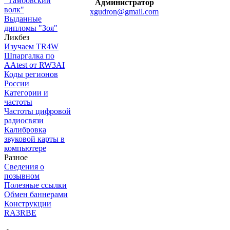
"Тамбовский
Администратор
волк"
xgudron@gmail.com
Выданные
дипломы "Зоя"
Ликбез
Изучаем TR4W
Шпаргалка по
AAtest от RW3AI
Коды регионов
России
Категории и
частоты
Частоты цифровой
радиосвязи
Калибровка
звуковой карты в
компьютере
Разное
Сведения о
позывном
Полезные ссылки
Обмен баннерами
Конструкции
RA3RBE