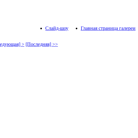
Слайд-шоу
Главная страница галереи
едующая] >
[Последняя] >>