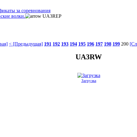
фикаты за соревнования
ские волки.
UA3REP
вая]
< [Предыдущая]
191
192
193
194
195
196
197
198
199
200
[Сл
UA3RW
Загрузка