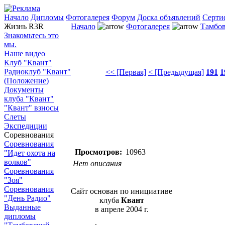
Начало
Дипломы
Фотогалерея
Форум
Доска объявлений
Серти
Жизнь R3R
Начало
Фотогалерея
Тамбов
Знакомьтесь это
мы.
Наше видео
Клуб "Квант"
Радиоклуб "Квант"
<< [Первая]
< [Предыдущая]
191
1
(Положение)
Документы
клуба "Квант"
"Квант" взносы
Слеты
Экспедиции
Соревнования
Соревнования
Просмотров:
10963
"Идет охота на
волков"
Нет описания
Соревнования
"Зоя"
Соревнования
Сайт основан по инициативе
"День Радио"
клуба
Квант
Выданные
в апреле 2004 г.
дипломы