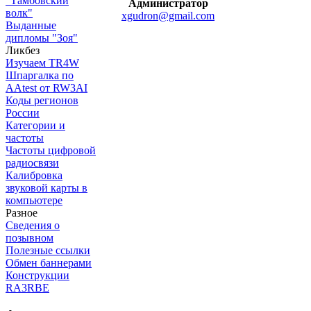
"Тамбовский
Администратор
волк"
xgudron@gmail.com
Выданные
дипломы "Зоя"
Ликбез
Изучаем TR4W
Шпаргалка по
AAtest от RW3AI
Коды регионов
России
Категории и
частоты
Частоты цифровой
радиосвязи
Калибровка
звуковой карты в
компьютере
Разное
Сведения о
позывном
Полезные ссылки
Обмен баннерами
Конструкции
RA3RBE