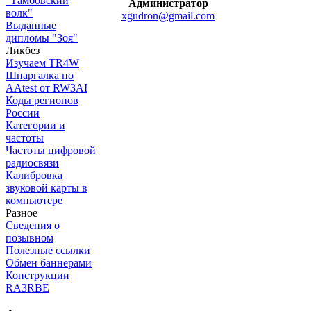
"Тамбовский
Администратор
волк"
xgudron@gmail.com
Выданные
дипломы "Зоя"
Ликбез
Изучаем TR4W
Шпаргалка по
AAtest от RW3AI
Коды регионов
России
Категории и
частоты
Частоты цифровой
радиосвязи
Калибровка
звуковой карты в
компьютере
Разное
Сведения о
позывном
Полезные ссылки
Обмен баннерами
Конструкции
RA3RBE