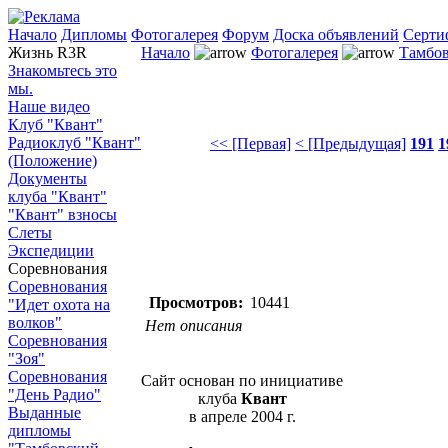
Начало
Дипломы
Фотогалерея
Форум
Доска объявлений
Серти
Жизнь R3R
Начало
Фотогалерея
Тамбов
Знакомьтесь это
мы.
Наше видео
Клуб "Квант"
Радиоклуб "Квант"
<< [Первая]
< [Предыдущая]
191
1
(Положение)
Документы
клуба "Квант"
"Квант" взносы
Слеты
Экспедиции
Соревнования
Соревнования
Просмотров:
10441
"Идет охота на
волков"
Нет описания
Соревнования
"Зоя"
Соревнования
Сайт основан по инициативе
"День Радио"
клуба
Квант
Выданные
в апреле 2004 г.
дипломы