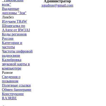
"Тамбовский
Администратор
волк"
xgudron@gmail.com
Выданные
дипломы "Зоя"
Ликбез
Изучаем TR4W
Шпаргалка по
AAtest от RW3AI
Коды регионов
России
Категории и
частоты
Частоты цифровой
радиосвязи
Калибровка
звуковой карты в
компьютере
Разное
Сведения о
позывном
Полезные ссылки
Обмен баннерами
Конструкции
RA3RBE