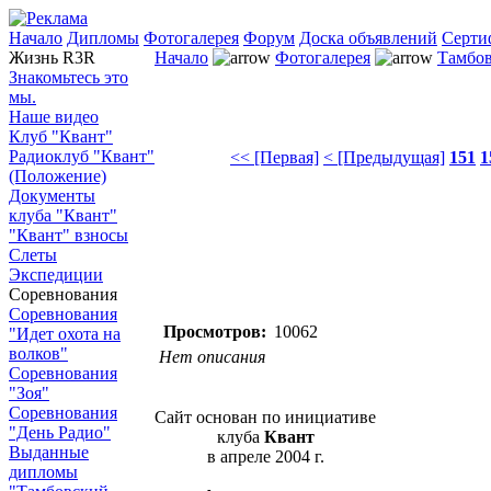
Начало
Дипломы
Фотогалерея
Форум
Доска объявлений
Серти
Жизнь R3R
Начало
Фотогалерея
Тамбов
Знакомьтесь это
мы.
Наше видео
Клуб "Квант"
Радиоклуб "Квант"
<< [Первая]
< [Предыдущая]
151
1
(Положение)
Документы
клуба "Квант"
"Квант" взносы
Слеты
Экспедиции
Соревнования
Соревнования
Просмотров:
10062
"Идет охота на
волков"
Нет описания
Соревнования
"Зоя"
Соревнования
Сайт основан по инициативе
"День Радио"
клуба
Квант
Выданные
в апреле 2004 г.
дипломы