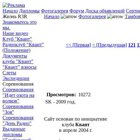
Начало
Дипломы
Фотогалерея
Форум
Доска объявлений
Серти
Жизнь R3R
Начало
Фотогалерея
Тамбов
Знакомьтесь это
мы.
Наше видео
Клуб "Квант"
Радиоклуб "Квант"
<< [Первая]
< [Предыдущая]
121
1
(Положение)
Документы
клуба "Квант"
"Квант" взносы
Слеты
Экспедиции
Соревнования
Соревнования
Просмотров:
10272
"Идет охота на
волков"
SK - 2009 год.
Соревнования
"Зоя"
Соревнования
Сайт основан по инициативе
"День Радио"
клуба
Квант
Выданные
в апреле 2004 г.
дипломы