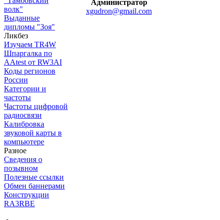
"Тамбовский
Администратор
волк"
xgudron@gmail.com
Выданные
дипломы "Зоя"
Ликбез
Изучаем TR4W
Шпаргалка по
AAtest от RW3AI
Коды регионов
России
Категории и
частоты
Частоты цифровой
радиосвязи
Калибровка
звуковой карты в
компьютере
Разное
Сведения о
позывном
Полезные ссылки
Обмен баннерами
Конструкции
RA3RBE