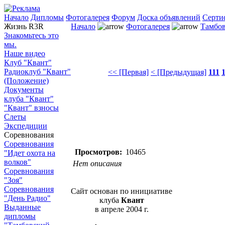
Начало
Дипломы
Фотогалерея
Форум
Доска объявлений
Серти
Жизнь R3R
Начало
Фотогалерея
Тамбов
Знакомьтесь это
мы.
Наше видео
Клуб "Квант"
Радиоклуб "Квант"
<< [Первая]
< [Предыдущая]
111
(Положение)
Документы
клуба "Квант"
"Квант" взносы
Слеты
Экспедиции
Соревнования
Соревнования
Просмотров:
10465
"Идет охота на
волков"
Нет описания
Соревнования
"Зоя"
Соревнования
Сайт основан по инициативе
"День Радио"
клуба
Квант
Выданные
в апреле 2004 г.
дипломы