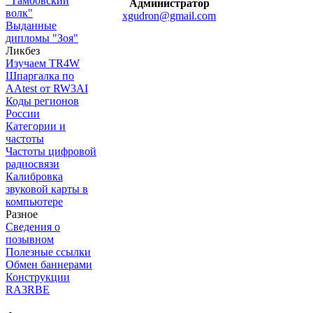
"Тамбовский
Администратор
волк"
xgudron@gmail.com
Выданные
дипломы "Зоя"
Ликбез
Изучаем TR4W
Шпаргалка по
AAtest от RW3AI
Коды регионов
России
Категории и
частоты
Частоты цифровой
радиосвязи
Калибровка
звуковой карты в
компьютере
Разное
Сведения о
позывном
Полезные ссылки
Обмен баннерами
Конструкции
RA3RBE