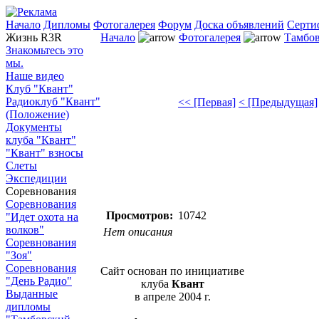
Начало
Дипломы
Фотогалерея
Форум
Доска объявлений
Серти
Жизнь R3R
Начало
Фотогалерея
Тамбов
Знакомьтесь это
мы.
Наше видео
Клуб "Квант"
Радиоклуб "Квант"
<< [Первая]
< [Предыдущая]
(Положение)
Документы
клуба "Квант"
"Квант" взносы
Слеты
Экспедиции
Соревнования
Соревнования
Просмотров:
10742
"Идет охота на
волков"
Нет описания
Соревнования
"Зоя"
Соревнования
Сайт основан по инициативе
"День Радио"
клуба
Квант
Выданные
в апреле 2004 г.
дипломы