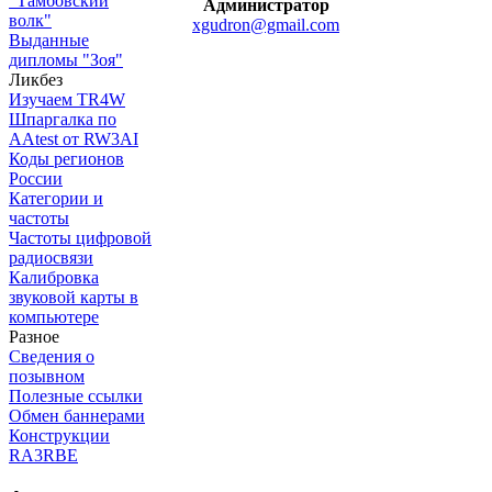
"Тамбовский
Администратор
волк"
xgudron@gmail.com
Выданные
дипломы "Зоя"
Ликбез
Изучаем TR4W
Шпаргалка по
AAtest от RW3AI
Коды регионов
России
Категории и
частоты
Частоты цифровой
радиосвязи
Калибровка
звуковой карты в
компьютере
Разное
Сведения о
позывном
Полезные ссылки
Обмен баннерами
Конструкции
RA3RBE