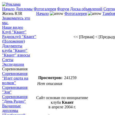
Начало
Дипломы
Фотогалерея
Форум
Доска объявлений
Серти
Жизнь R3R
Начало
Фотогалерея
Тамбов
Знакомьтесь это
мы.
Наше видео
Клуб "Квант"
Радиоклуб "Квант"
<< [Первая]
< [Предыд
(Положение)
Документы
клуба "Квант"
"Квант" взносы
Слеты
Экспедиции
Соревнования
Соревнования
Просмотров:
241259
"Идет охота на
волков"
Нет описания
Соревнования
"Зоя"
Соревнования
Сайт основан по инициативе
"День Радио"
клуба
Квант
Выданные
в апреле 2004 г.
дипломы