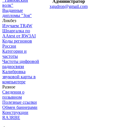
"Тамбовский
Администратор
волк"
xgudron@gmail.com
Выданные
дипломы "Зоя"
Ликбез
Изучаем TR4W
Шпаргалка по
AAtest от RW3AI
Коды регионов
России
Категории и
частоты
Частоты цифровой
радиосвязи
Калибровка
звуковой карты в
компьютере
Разное
Сведения о
позывном
Полезные ссылки
Обмен баннерами
Конструкции
RA3RBE