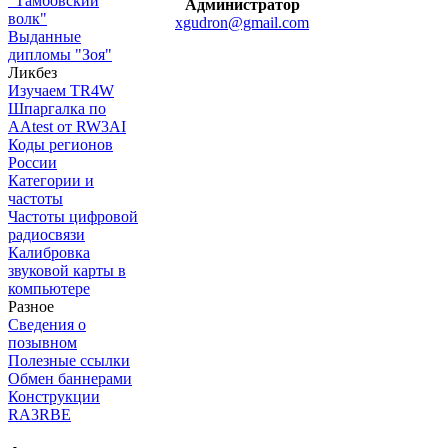
"Тамбовский
Администратор
волк"
xgudron@gmail.com
Выданные
дипломы "Зоя"
Ликбез
Изучаем TR4W
Шпаргалка по
AAtest от RW3AI
Коды регионов
России
Категории и
частоты
Частоты цифровой
радиосвязи
Калибровка
звуковой карты в
компьютере
Разное
Сведения о
позывном
Полезные ссылки
Обмен баннерами
Конструкции
RA3RBE