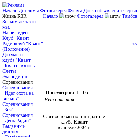
Начало
Дипломы
Фотогалерея
Форум
Доска объявлений
Серти
Жизнь R3R
Начало
Фотогалерея
Тамбов
Знакомьтесь это
мы.
Наше видео
Клуб "Квант"
Радиоклуб "Квант"
<<
(Положение)
Документы
клуба "Квант"
"Квант" взносы
Слеты
Экспедиции
Соревнования
Соревнования
Просмотров:
11105
"Идет охота на
волков"
Нет описания
Соревнования
"Зоя"
Соревнования
Сайт основан по инициативе
"День Радио"
клуба
Квант
Выданные
в апреле 2004 г.
дипломы