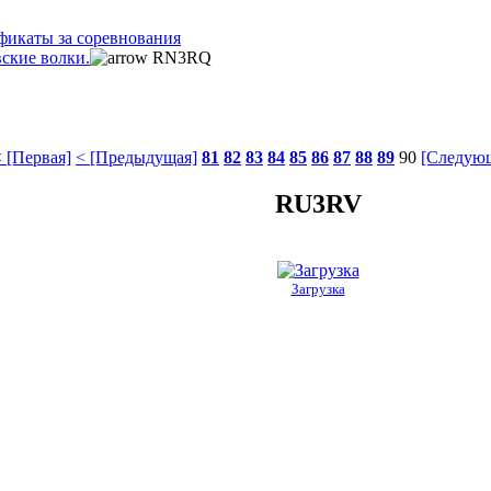
фикаты за соревнования
ские волки.
RN3RQ
 [Первая]
< [Предыдущая]
81
82
83
84
85
86
87
88
89
90
[Следующ
RU3RV
Загрузка