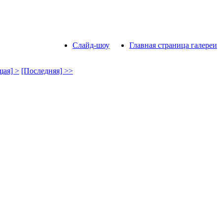
Слайд-шоу
Главная страница галереи
ая] >
[Последняя] >>