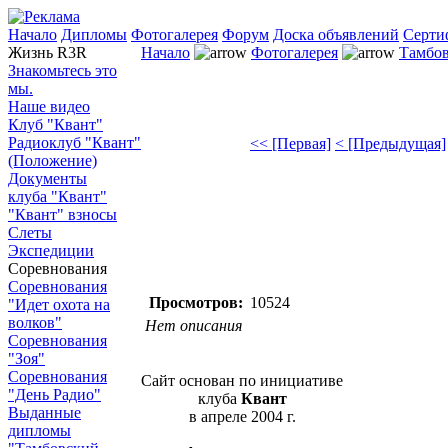
Начало
Дипломы
Фотогалерея
Форум
Доска объявлений
Серти
Жизнь R3R
Начало
Фотогалерея
Тамбов
Знакомьтесь это
мы.
Наше видео
Клуб "Квант"
Радиоклуб "Квант"
<< [Первая]
< [Предыдущая]
(Положение)
Документы
клуба "Квант"
"Квант" взносы
Слеты
Экспедиции
Соревнования
Соревнования
Просмотров:
10524
"Идет охота на
волков"
Нет описания
Соревнования
"Зоя"
Соревнования
Сайт основан по инициативе
"День Радио"
клуба
Квант
Выданные
в апреле 2004 г.
дипломы