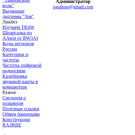
"Тамбовский
Администратор
волк"
xgudron@gmail.com
Выданные
дипломы "Зоя"
Ликбез
Изучаем TR4W
Шпаргалка по
AAtest от RW3AI
Коды регионов
России
Категории и
частоты
Частоты цифровой
радиосвязи
Калибровка
звуковой карты в
компьютере
Разное
Сведения о
позывном
Полезные ссылки
Обмен баннерами
Конструкции
RA3RBE