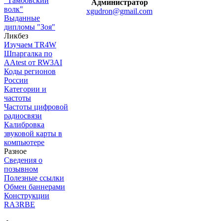
"Тамбовский
Администратор
волк"
xgudron@gmail.com
Выданные
дипломы "Зоя"
Ликбез
Изучаем TR4W
Шпаргалка по
AAtest от RW3AI
Коды регионов
России
Категории и
частоты
Частоты цифровой
радиосвязи
Калибровка
звуковой карты в
компьютере
Разное
Сведения о
позывном
Полезные ссылки
Обмен баннерами
Конструкции
RA3RBE