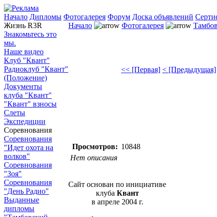
Начало
Дипломы
Фотогалерея
Форум
Доска объявлений
Серти
Жизнь R3R
Начало
Фотогалерея
Тамбов
Знакомьтесь это
мы.
Наше видео
Клуб "Квант"
Радиоклуб "Квант"
<< [Первая]
< [Предыдущая]
(Положение)
Документы
клуба "Квант"
"Квант" взносы
Слеты
Экспедиции
Соревнования
Соревнования
Просмотров:
10848
"Идет охота на
волков"
Нет описания
Соревнования
"Зоя"
Соревнования
Сайт основан по инициативе
"День Радио"
клуба
Квант
Выданные
в апреле 2004 г.
дипломы