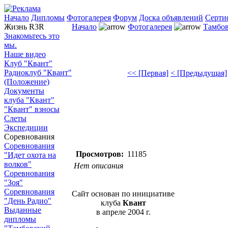
Начало
Дипломы
Фотогалерея
Форум
Доска объявлений
Серти
Жизнь R3R
Начало
Фотогалерея
Тамбов
Знакомьтесь это
мы.
Наше видео
Клуб "Квант"
Радиоклуб "Квант"
<< [Первая]
< [Предыдущая]
(Положение)
Документы
клуба "Квант"
"Квант" взносы
Слеты
Экспедиции
Соревнования
Соревнования
Просмотров:
11185
"Идет охота на
волков"
Нет описания
Соревнования
"Зоя"
Соревнования
Сайт основан по инициативе
"День Радио"
клуба
Квант
Выданные
в апреле 2004 г.
дипломы