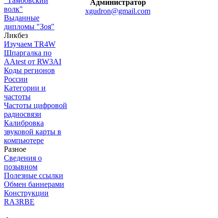
"Тамбовский
Администратор
волк"
xgudron@gmail.com
Выданные
дипломы "Зоя"
Ликбез
Изучаем TR4W
Шпаргалка по
AAtest от RW3AI
Коды регионов
России
Категории и
частоты
Частоты цифровой
радиосвязи
Калибровка
звуковой карты в
компьютере
Разное
Сведения о
позывном
Полезные ссылки
Обмен баннерами
Конструкции
RA3RBE