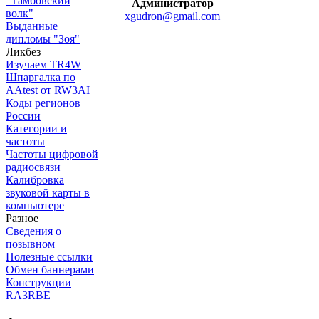
"Тамбовский
Администратор
волк"
xgudron@gmail.com
Выданные
дипломы "Зоя"
Ликбез
Изучаем TR4W
Шпаргалка по
AAtest от RW3AI
Коды регионов
России
Категории и
частоты
Частоты цифровой
радиосвязи
Калибровка
звуковой карты в
компьютере
Разное
Сведения о
позывном
Полезные ссылки
Обмен баннерами
Конструкции
RA3RBE