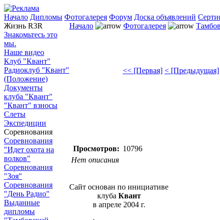
Начало
Дипломы
Фотогалерея
Форум
Доска объявлений
Серти
Жизнь R3R
Начало
Фотогалерея
Тамбов
Знакомьтесь это
мы.
Наше видео
Клуб "Квант"
Радиоклуб "Квант"
<< [Первая]
< [Предыдущая]
(Положение)
Документы
клуба "Квант"
"Квант" взносы
Слеты
Экспедиции
Соревнования
Соревнования
Просмотров:
10796
"Идет охота на
волков"
Нет описания
Соревнования
"Зоя"
Соревнования
Сайт основан по инициативе
"День Радио"
клуба
Квант
Выданные
в апреле 2004 г.
дипломы