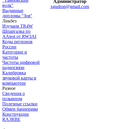
"Тамбовский
Администратор
волк"
xgudron@gmail.com
Выданные
дипломы "Зоя"
Ликбез
Изучаем TR4W
Шпаргалка по
AAtest от RW3AI
Коды регионов
России
Категории и
частоты
Частоты цифровой
радиосвязи
Калибровка
звуковой карты в
компьютере
Разное
Сведения о
позывном
Полезные ссылки
Обмен баннерами
Конструкции
RA3RBE