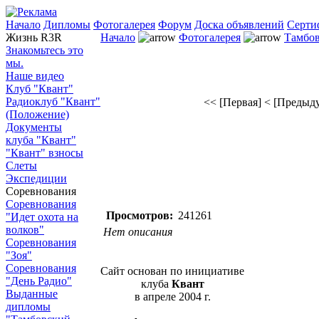
Начало
Дипломы
Фотогалерея
Форум
Доска объявлений
Серти
Жизнь R3R
Начало
Фотогалерея
Тамбов
Знакомьтесь это
мы.
Наше видео
Клуб "Квант"
Радиоклуб "Квант"
<< [Первая]
< [Предыд
(Положение)
Документы
клуба "Квант"
"Квант" взносы
Слеты
Экспедиции
Соревнования
Соревнования
Просмотров:
241261
"Идет охота на
волков"
Нет описания
Соревнования
"Зоя"
Соревнования
Сайт основан по инициативе
"День Радио"
клуба
Квант
Выданные
в апреле 2004 г.
дипломы