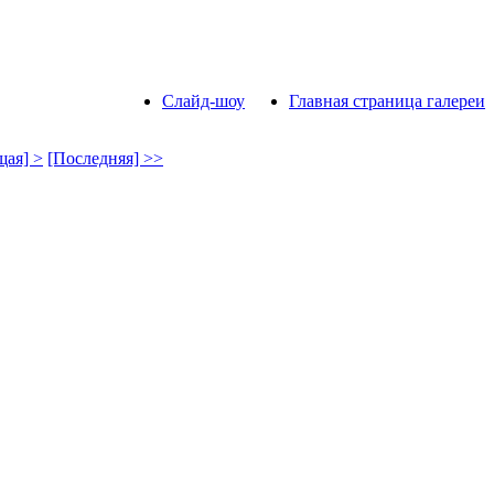
Слайд-шоу
Главная страница галереи
ая] >
[Последняя] >>