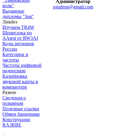
"Тамбовский
Администратор
волк"
xgudron@gmail.com
Выданные
дипломы "Зоя"
Ликбез
Изучаем TR4W
Шпаргалка по
AAtest от RW3AI
Коды регионов
России
Категории и
частоты
Частоты цифровой
радиосвязи
Калибровка
звуковой карты в
компьютере
Разное
Сведения о
позывном
Полезные ссылки
Обмен баннерами
Конструкции
RA3RBE