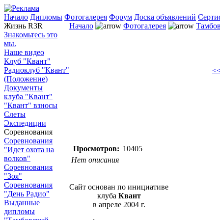
Начало
Дипломы
Фотогалерея
Форум
Доска объявлений
Серти
Жизнь R3R
Начало
Фотогалерея
Тамбов
Знакомьтесь это
мы.
Наше видео
Клуб "Квант"
Радиоклуб "Квант"
<<
(Положение)
Документы
клуба "Квант"
"Квант" взносы
Слеты
Экспедиции
Соревнования
Соревнования
Просмотров:
10405
"Идет охота на
волков"
Нет описания
Соревнования
"Зоя"
Соревнования
Сайт основан по инициативе
"День Радио"
клуба
Квант
Выданные
в апреле 2004 г.
дипломы