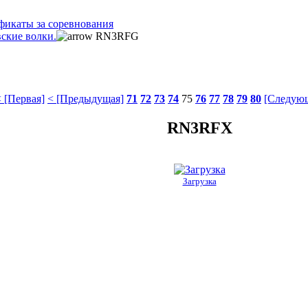
фикаты за соревнования
ские волки.
RN3RFG
 [Первая]
< [Предыдущая]
71
72
73
74
75
76
77
78
79
80
[Следующ
RN3RFX
Загрузка