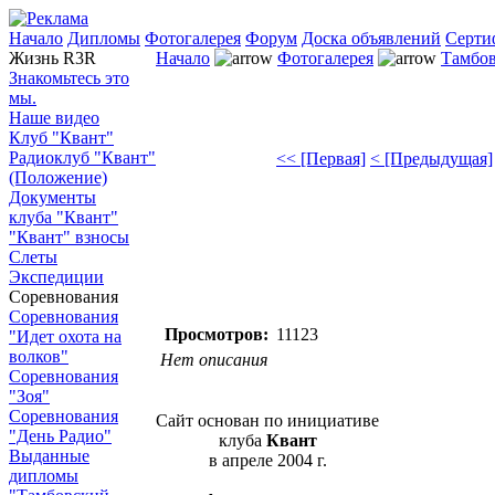
Начало
Дипломы
Фотогалерея
Форум
Доска объявлений
Серти
Жизнь R3R
Начало
Фотогалерея
Тамбов
Знакомьтесь это
мы.
Наше видео
Клуб "Квант"
Радиоклуб "Квант"
<< [Первая]
< [Предыдущая]
(Положение)
Документы
клуба "Квант"
"Квант" взносы
Слеты
Экспедиции
Соревнования
Соревнования
Просмотров:
11123
"Идет охота на
волков"
Нет описания
Соревнования
"Зоя"
Соревнования
Сайт основан по инициативе
"День Радио"
клуба
Квант
Выданные
в апреле 2004 г.
дипломы