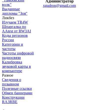
"Тамбовский
Администратор
волк"
xgudron@gmail.com
Выданные
дипломы "Зоя"
Ликбез
Изучаем TR4W
Шпаргалка по
AAtest от RW3AI
Коды регионов
России
Категории и
частоты
Частоты цифровой
радиосвязи
Калибровка
звуковой карты в
компьютере
Разное
Сведения о
позывном
Полезные ссылки
Обмен баннерами
Конструкции
RA3RBE