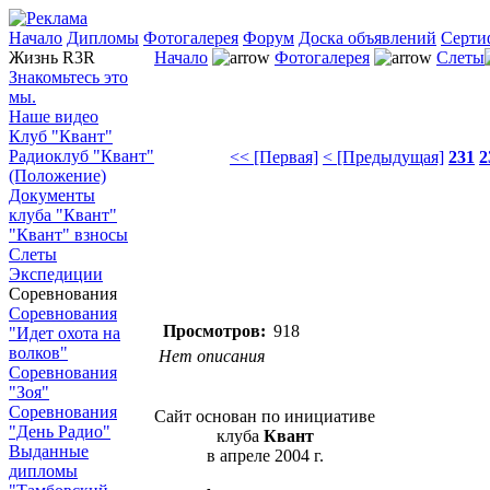
Начало
Дипломы
Фотогалерея
Форум
Доска объявлений
Серти
Жизнь R3R
Начало
Фотогалерея
Слеты
Знакомьтесь это
мы.
Наше видео
Клуб "Квант"
Радиоклуб "Квант"
<< [Первая]
< [Предыдущая]
231
2
(Положение)
Документы
клуба "Квант"
"Квант" взносы
Слеты
Экспедиции
Соревнования
Соревнования
Просмотров:
918
"Идет охота на
волков"
Нет описания
Соревнования
"Зоя"
Соревнования
Сайт основан по инициативе
"День Радио"
клуба
Квант
Выданные
в апреле 2004 г.
дипломы