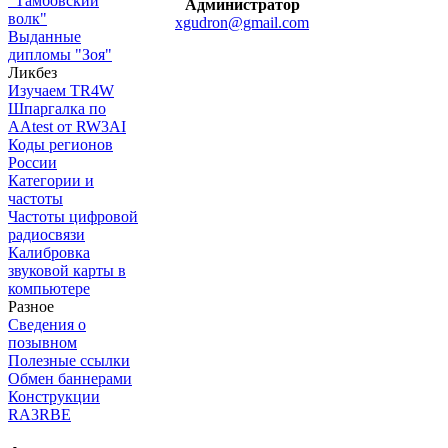
"Тамбовский
Администратор
волк"
xgudron@gmail.com
Выданные
дипломы "Зоя"
Ликбез
Изучаем TR4W
Шпаргалка по
AAtest от RW3AI
Коды регионов
России
Категории и
частоты
Частоты цифровой
радиосвязи
Калибровка
звуковой карты в
компьютере
Разное
Сведения о
позывном
Полезные ссылки
Обмен баннерами
Конструкции
RA3RBE