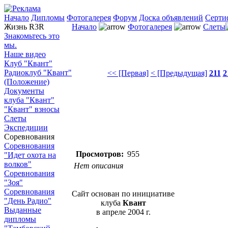
Начало
Дипломы
Фотогалерея
Форум
Доска объявлений
Серти
Жизнь R3R
Начало
Фотогалерея
Слеты
Знакомьтесь это
мы.
Наше видео
Клуб "Квант"
Радиоклуб "Квант"
<< [Первая]
< [Предыдущая]
211
2
(Положение)
Документы
клуба "Квант"
"Квант" взносы
Слеты
Экспедиции
Соревнования
Соревнования
Просмотров:
955
"Идет охота на
волков"
Нет описания
Соревнования
"Зоя"
Соревнования
Сайт основан по инициативе
"День Радио"
клуба
Квант
Выданные
в апреле 2004 г.
дипломы