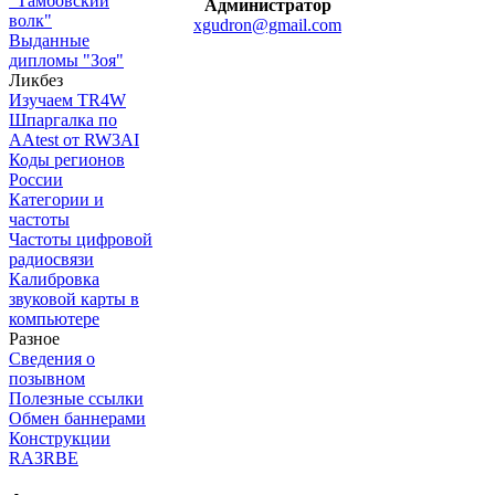
"Тамбовский
Администратор
волк"
xgudron@gmail.com
Выданные
дипломы "Зоя"
Ликбез
Изучаем TR4W
Шпаргалка по
AAtest от RW3AI
Коды регионов
России
Категории и
частоты
Частоты цифровой
радиосвязи
Калибровка
звуковой карты в
компьютере
Разное
Сведения о
позывном
Полезные ссылки
Обмен баннерами
Конструкции
RA3RBE