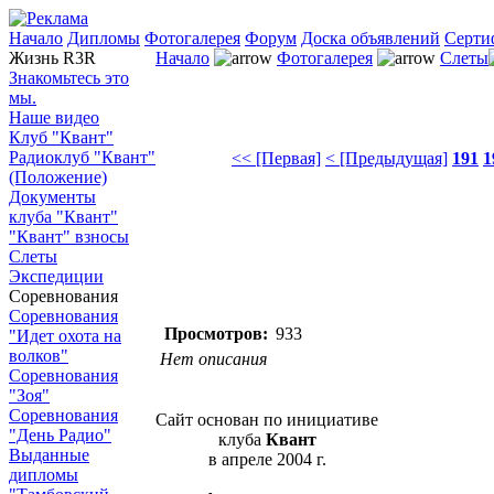
Начало
Дипломы
Фотогалерея
Форум
Доска объявлений
Серти
Жизнь R3R
Начало
Фотогалерея
Слеты
Знакомьтесь это
мы.
Наше видео
Клуб "Квант"
Радиоклуб "Квант"
<< [Первая]
< [Предыдущая]
191
1
(Положение)
Документы
клуба "Квант"
"Квант" взносы
Слеты
Экспедиции
Соревнования
Соревнования
Просмотров:
933
"Идет охота на
волков"
Нет описания
Соревнования
"Зоя"
Соревнования
Сайт основан по инициативе
"День Радио"
клуба
Квант
Выданные
в апреле 2004 г.
дипломы