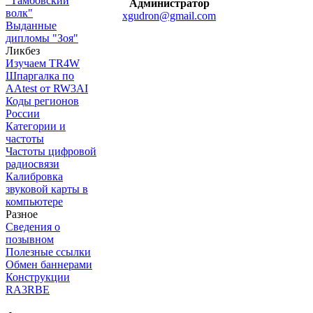
"Тамбовский
Администратор
волк"
xgudron@gmail.com
Выданные
дипломы "Зоя"
Ликбез
Изучаем TR4W
Шпаргалка по
AAtest от RW3AI
Коды регионов
России
Категории и
частоты
Частоты цифровой
радиосвязи
Калибровка
звуковой карты в
компьютере
Разное
Сведения о
позывном
Полезные ссылки
Обмен баннерами
Конструкции
RA3RBE