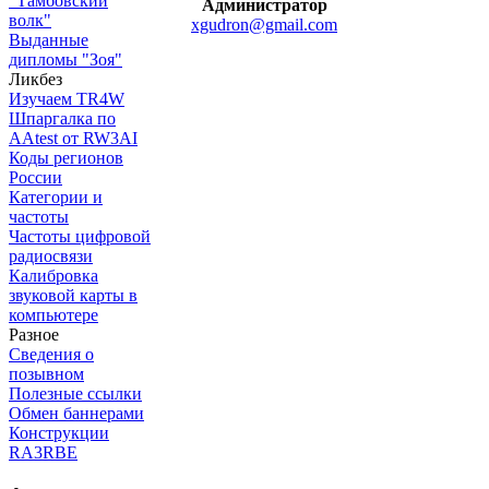
"Тамбовский
Администратор
волк"
xgudron@gmail.com
Выданные
дипломы "Зоя"
Ликбез
Изучаем TR4W
Шпаргалка по
AAtest от RW3AI
Коды регионов
России
Категории и
частоты
Частоты цифровой
радиосвязи
Калибровка
звуковой карты в
компьютере
Разное
Сведения о
позывном
Полезные ссылки
Обмен баннерами
Конструкции
RA3RBE