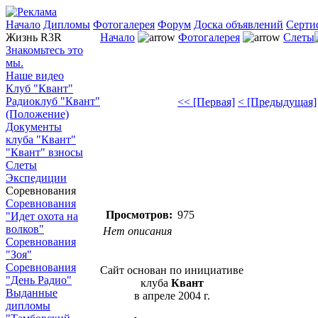
Начало
Дипломы
Фотогалерея
Форум
Доска объявлений
Серти
Жизнь R3R
Начало
Фотогалерея
Слеты
Знакомьтесь это
мы.
Наше видео
Клуб "Квант"
Радиоклуб "Квант"
<< [Первая]
< [Предыдущая]
(Положение)
Документы
клуба "Квант"
"Квант" взносы
Слеты
Экспедиции
Соревнования
Соревнования
Просмотров:
975
"Идет охота на
волков"
Нет описания
Соревнования
"Зоя"
Соревнования
Сайт основан по инициативе
"День Радио"
клуба
Квант
Выданные
в апреле 2004 г.
дипломы