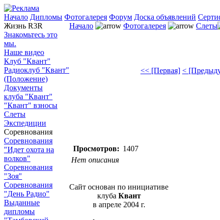
Начало
Дипломы
Фотогалерея
Форум
Доска объявлений
Серти
Жизнь R3R
Начало
Фотогалерея
Слеты
Знакомьтесь это
мы.
Наше видео
Клуб "Квант"
Радиоклуб "Квант"
<< [Первая]
< [Предыд
(Положение)
Документы
клуба "Квант"
"Квант" взносы
Слеты
Экспедиции
Соревнования
Соревнования
Просмотров:
1407
"Идет охота на
волков"
Нет описания
Соревнования
"Зоя"
Соревнования
Сайт основан по инициативе
"День Радио"
клуба
Квант
Выданные
в апреле 2004 г.
дипломы