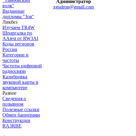
"Тамбовский
Администратор
волк"
xgudron@gmail.com
Выданные
дипломы "Зоя"
Ликбез
Изучаем TR4W
Шпаргалка по
AAtest от RW3AI
Коды регионов
России
Категории и
частоты
Частоты цифровой
радиосвязи
Калибровка
звуковой карты в
компьютере
Разное
Сведения о
позывном
Полезные ссылки
Обмен баннерами
Конструкции
RA3RBE