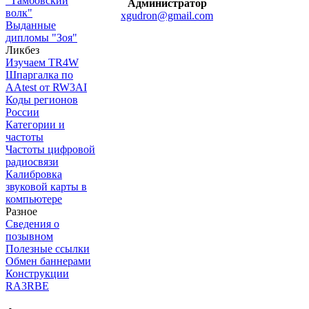
"Тамбовский
Администратор
волк"
xgudron@gmail.com
Выданные
дипломы "Зоя"
Ликбез
Изучаем TR4W
Шпаргалка по
AAtest от RW3AI
Коды регионов
России
Категории и
частоты
Частоты цифровой
радиосвязи
Калибровка
звуковой карты в
компьютере
Разное
Сведения о
позывном
Полезные ссылки
Обмен баннерами
Конструкции
RA3RBE