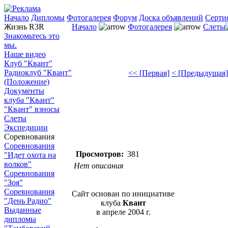
Начало
Дипломы
Фотогалерея
Форум
Доска объявлений
Серти
Жизнь R3R
Начало
Фотогалерея
Слеты
Знакомьтесь это
мы.
Наше видео
Клуб "Квант"
Радиоклуб "Квант"
<< [Первая]
< [Предыдущая]
(Положение)
Документы
клуба "Квант"
"Квант" взносы
Слеты
Экспедиции
Соревнования
Соревнования
Просмотров:
381
"Идет охота на
волков"
Нет описания
Соревнования
"Зоя"
Соревнования
Сайт основан по инициативе
"День Радио"
клуба
Квант
Выданные
в апреле 2004 г.
дипломы