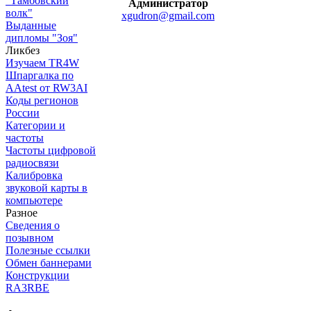
"Тамбовский
Администратор
волк"
xgudron@gmail.com
Выданные
дипломы "Зоя"
Ликбез
Изучаем TR4W
Шпаргалка по
AAtest от RW3AI
Коды регионов
России
Категории и
частоты
Частоты цифровой
радиосвязи
Калибровка
звуковой карты в
компьютере
Разное
Сведения о
позывном
Полезные ссылки
Обмен баннерами
Конструкции
RA3RBE