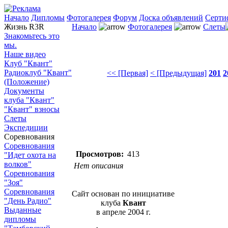
Начало
Дипломы
Фотогалерея
Форум
Доска объявлений
Серти
Жизнь R3R
Начало
Фотогалерея
Слеты
Знакомьтесь это
мы.
Наше видео
Клуб "Квант"
Радиоклуб "Квант"
<< [Первая]
< [Предыдущая]
201
2
(Положение)
Документы
клуба "Квант"
"Квант" взносы
Слеты
Экспедиции
Соревнования
Соревнования
Просмотров:
413
"Идет охота на
волков"
Нет описания
Соревнования
"Зоя"
Соревнования
Сайт основан по инициативе
"День Радио"
клуба
Квант
Выданные
в апреле 2004 г.
дипломы