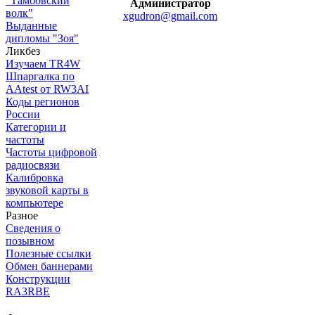
"Тамбовский
Администратор
волк"
xgudron@gmail.com
Выданные
дипломы "Зоя"
Ликбез
Изучаем TR4W
Шпаргалка по
AAtest от RW3AI
Коды регионов
России
Категории и
частоты
Частоты цифровой
радиосвязи
Калибровка
звуковой карты в
компьютере
Разное
Сведения о
позывном
Полезные ссылки
Обмен баннерами
Конструкции
RA3RBE