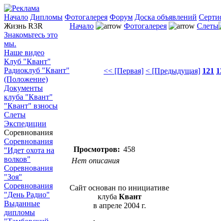
Начало
Дипломы
Фотогалерея
Форум
Доска объявлений
Серти
Жизнь R3R
Начало
Фотогалерея
Слеты
Знакомьтесь это
мы.
Наше видео
Клуб "Квант"
Радиоклуб "Квант"
<< [Первая]
< [Предыдущая]
121
1
(Положение)
Документы
клуба "Квант"
"Квант" взносы
Слеты
Экспедиции
Соревнования
Соревнования
Просмотров:
458
"Идет охота на
волков"
Нет описания
Соревнования
"Зоя"
Соревнования
Сайт основан по инициативе
"День Радио"
клуба
Квант
Выданные
в апреле 2004 г.
дипломы