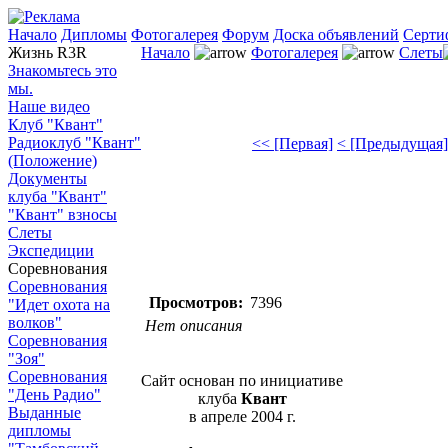
Начало
Дипломы
Фотогалерея
Форум
Доска объявлений
Серти
Жизнь R3R
Начало
Фотогалерея
Слеты
Знакомьтесь это
мы.
Наше видео
Клуб "Квант"
Радиоклуб "Квант"
<< [Первая]
< [Предыдущая]
(Положение)
Документы
клуба "Квант"
"Квант" взносы
Слеты
Экспедиции
Соревнования
Соревнования
Просмотров:
7396
"Идет охота на
волков"
Нет описания
Соревнования
"Зоя"
Соревнования
Сайт основан по инициативе
"День Радио"
клуба
Квант
Выданные
в апреле 2004 г.
дипломы