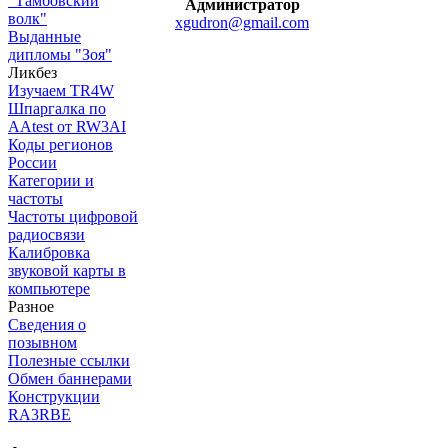
"Тамбовский
Администратор
волк"
xgudron@gmail.com
Выданные
дипломы "Зоя"
Ликбез
Изучаем TR4W
Шпаргалка по
AAtest от RW3AI
Коды регионов
России
Категории и
частоты
Частоты цифровой
радиосвязи
Калибровка
звуковой карты в
компьютере
Разное
Сведения о
позывном
Полезные ссылки
Обмен баннерами
Конструкции
RA3RBE