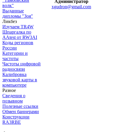
"Тамбовский
Администратор
волк"
xgudron@gmail.com
Выданные
дипломы "Зоя"
Ликбез
Изучаем TR4W
Шпаргалка по
AAtest от RW3AI
Коды регионов
России
Категории и
частоты
Частоты цифровой
радиосвязи
Калибровка
звуковой карты в
компьютере
Разное
Сведения о
позывном
Полезные ссылки
Обмен баннерами
Конструкции
RA3RBE