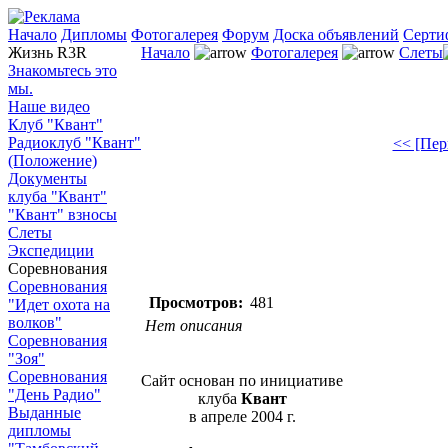
Начало
Дипломы
Фотогалерея
Форум
Доска объявлений
Серти
Жизнь R3R
Начало
Фотогалерея
Слеты
Знакомьтесь это
мы.
Наше видео
Клуб "Квант"
Радиоклуб "Квант"
<< [Пер
(Положение)
Документы
клуба "Квант"
"Квант" взносы
Слеты
Экспедиции
Соревнования
Соревнования
Просмотров:
481
"Идет охота на
волков"
Нет описания
Соревнования
"Зоя"
Соревнования
Сайт основан по инициативе
"День Радио"
клуба
Квант
Выданные
в апреле 2004 г.
дипломы