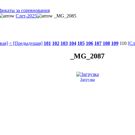
фикаты за соревнования
Слет-2025
_MG_2085
вая]
< [Предыдущая]
101
102
103
104
105
106
107
108
109
110
[Сл
_MG_2087
Загрузка