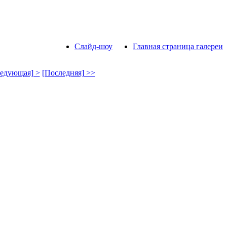
Слайд-шоу
Главная страница галереи
едующая] >
[Последняя] >>