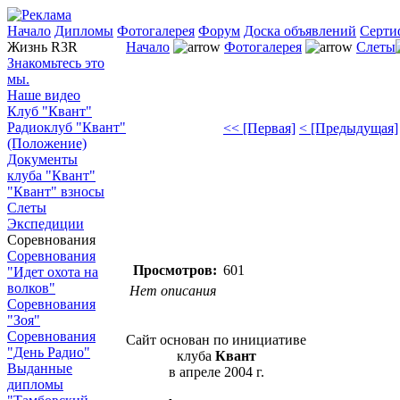
Начало
Дипломы
Фотогалерея
Форум
Доска объявлений
Серти
Жизнь R3R
Начало
Фотогалерея
Слеты
Знакомьтесь это
мы.
Наше видео
Клуб "Квант"
Радиоклуб "Квант"
<< [Первая]
< [Предыдущая]
(Положение)
Документы
клуба "Квант"
"Квант" взносы
Слеты
Экспедиции
Соревнования
Соревнования
Просмотров:
601
"Идет охота на
волков"
Нет описания
Соревнования
"Зоя"
Соревнования
Сайт основан по инициативе
"День Радио"
клуба
Квант
Выданные
в апреле 2004 г.
дипломы