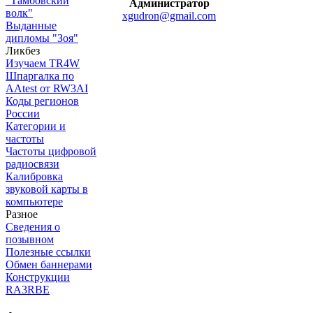
"Тамбовский
Администратор
волк"
xgudron@gmail.com
Выданные
дипломы "Зоя"
Ликбез
Изучаем TR4W
Шпаргалка по
AAtest от RW3AI
Коды регионов
России
Категории и
частоты
Частоты цифровой
радиосвязи
Калибровка
звуковой карты в
компьютере
Разное
Сведения о
позывном
Полезные ссылки
Обмен баннерами
Конструкции
RA3RBE