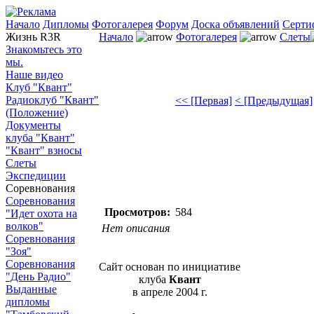
Начало
Дипломы
Фотогалерея
Форум
Доска объявлений
Серти
Жизнь R3R
Начало
Фотогалерея
Слеты
Знакомьтесь это
мы.
Наше видео
Клуб "Квант"
Радиоклуб "Квант"
<< [Первая]
< [Предыдущая]
(Положение)
Документы
клуба "Квант"
"Квант" взносы
Слеты
Экспедиции
Соревнования
Соревнования
Просмотров:
584
"Идет охота на
волков"
Нет описания
Соревнования
"Зоя"
Соревнования
Сайт основан по инициативе
"День Радио"
клуба
Квант
Выданные
в апреле 2004 г.
дипломы