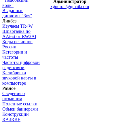
"Тамбовский
Администратор
волк"
xgudron@gmail.com
Выданные
дипломы "Зоя"
Ликбез
Изучаем TR4W
Шпаргалка по
AAtest от RW3AI
Коды регионов
России
Категории и
частоты
Частоты цифровой
радиосвязи
Калибровка
звуковой карты в
компьютере
Разное
Сведения о
позывном
Полезные ссылки
Обмен баннерами
Конструкции
RA3RBE