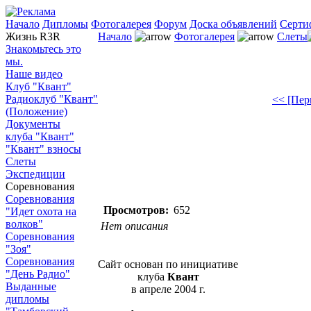
Начало
Дипломы
Фотогалерея
Форум
Доска объявлений
Серти
Жизнь R3R
Начало
Фотогалерея
Слеты
Знакомьтесь это
мы.
Наше видео
Клуб "Квант"
Радиоклуб "Квант"
<< [Пер
(Положение)
Документы
клуба "Квант"
"Квант" взносы
Слеты
Экспедиции
Соревнования
Соревнования
Просмотров:
652
"Идет охота на
волков"
Нет описания
Соревнования
"Зоя"
Соревнования
Сайт основан по инициативе
"День Радио"
клуба
Квант
Выданные
в апреле 2004 г.
дипломы