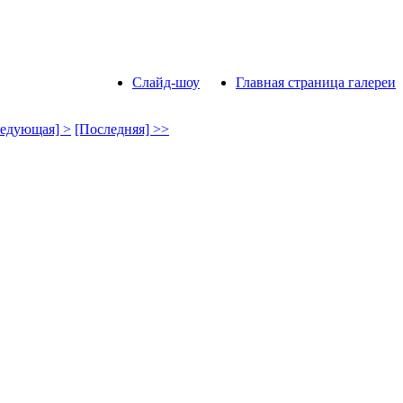
Слайд-шоу
Главная страница галереи
едующая] >
[Последняя] >>