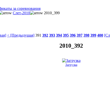
фикаты за соревнования
Слет-2010
2010_399
вая]
< [Предыдущая]
391
392
393
394
395
396
397
398
399
400
[Сл
2010_392
Загрузка