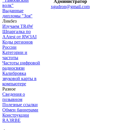
"Тамбовский
Администратор
волк"
xgudron@gmail.com
Выданные
дипломы "Зоя"
Ликбез
Изучаем TR4W
Шпаргалка по
AAtest от RW3AI
Коды регионов
России
Категории и
частоты
Частоты цифровой
радиосвязи
Калибровка
звуковой карты в
компьютере
Разное
Сведения о
позывном
Полезные ссылки
Обмен баннерами
Конструкции
RA3RBE